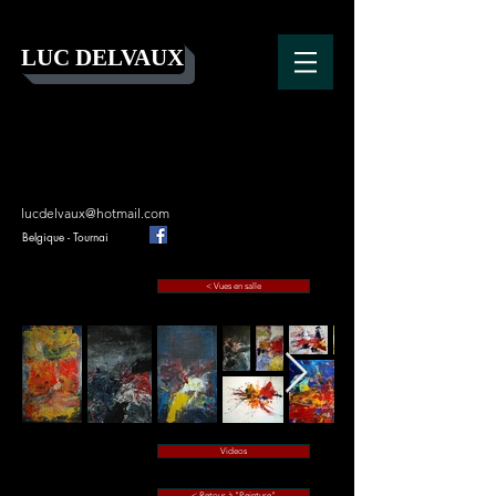
LUC DELVAUX
lucdelvaux@hotmail.com
Belgique - Tournai
< Vues en salle
Videos
< Retour à "Peinture"