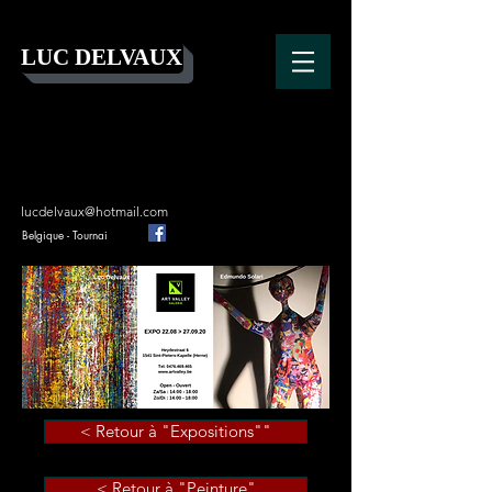
LUC DELVAUX
lucdelvaux@hotmail.com
Belgique - Tournai
< Retour à "Expositions""
< Retour à "Peinture"